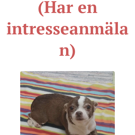
(Har en
intresseanmäla
n)