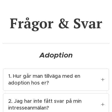
Frågor & Svar
Adoption
1. Hur går man tillväga med en
adoption hos er?
Vi har ett smidigt frågeformulär där man
svarar på frågor och efter inskickning
2. Jag har inte fått svar på min
kommer vi läsa igenom din anmälan och
intresseanmälan?
kontakta dig inom kort.