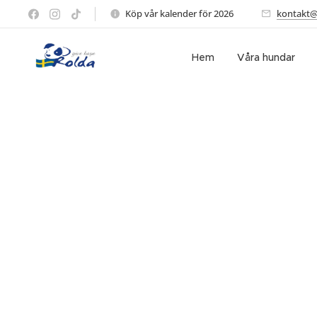
Köp vår kalender för 2026 🖤
kontakt@
Hem
Våra hundar