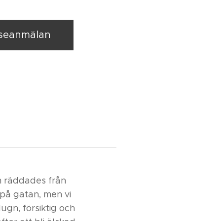
sseanmälan
n räddades från
 på gatan, men vi
lugn, försiktig och