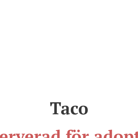
Taco
erverad för adop