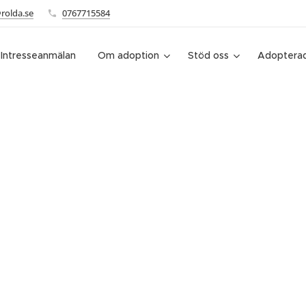
rolda.se
0767715584
Intresseanmälan
Om adoption
Stöd oss
Adopterad