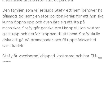
med henne att hon litar fullt ut på dem.
Den familjen som vill erbjuda Stefy ett hem behöver ha
tålamod, tid, samt en stor portion kärlek för att hon ska
kunna öppna upp och även lära sig att lita på
människor. Stefy går ganska bra i koppel. Hon skuttar
glatt upp och nerför trappan till sitt hem. Stefy skulle
älska att gå på promenader och få uppmärksamhet
samt kärlek.
Stefy är vaccinerad, chippad, kastrerad och har EU-
pass.