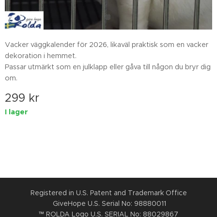
Vacker väggkalender för 2026, likaväl praktisk som en vacker
dekoration i hemmet.
Passar utmärkt som en julklapp eller gåva till någon du bryr dig
om.
299
kr
I lager
Registered in U.S. Patent and Trademark Office
GiveHope U.S. Serial No: 98880011
™ ROLDA Logo U.S. SERIAL No: 88029867