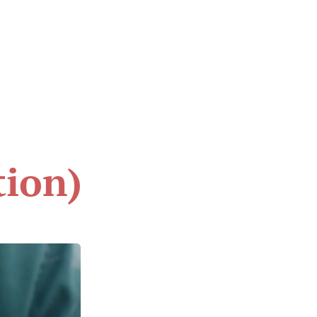
tion)