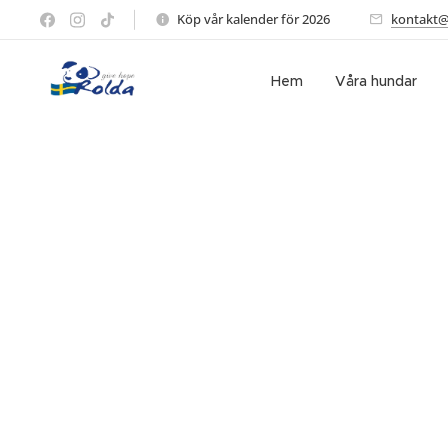
Köp vår kalender för 2026 🖤
kontakt@
Hem
Våra hundar