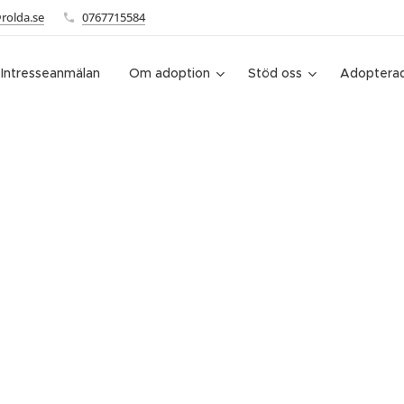
rolda.se
0767715584
Intresseanmälan
Om adoption
Stöd oss
Adopterad