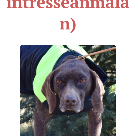
intresseanmäla
n)