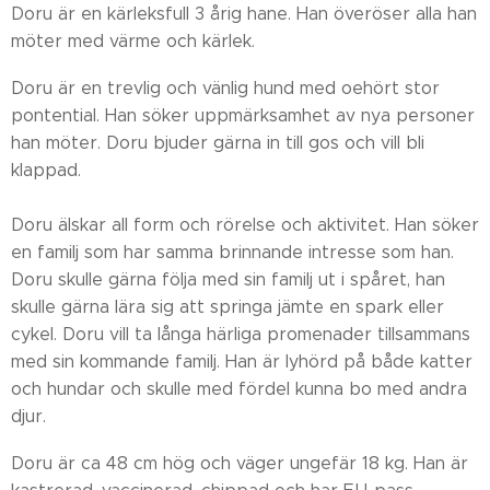
Doru är en kärleksfull 3 årig hane. Han överöser alla han
möter med värme och kärlek.
Doru är en trevlig och vänlig hund med oehört stor
pontential. Han söker uppmärksamhet av nya personer
han möter. Doru bjuder gärna in till gos och vill bli
klappad.
Doru älskar all form och rörelse och aktivitet. Han söker
en familj som har samma brinnande intresse som han.
Doru skulle gärna följa med sin familj ut i spåret, han
skulle gärna lära sig att springa jämte en spark eller
cykel. Doru vill ta långa härliga promenader tillsammans
med sin kommande familj. Han är lyhörd på både katter
och hundar och skulle med fördel kunna bo med andra
djur.
Doru är ca 48 cm hög och väger ungefär 18 kg. Han är